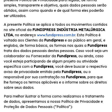
presente Política de Privacidade para regular, de forma
simples, transparente e objetiva, quais dados pessoais serão
obtidos, assim como quando e de qual forma eles poderão
ser utilizados.
A presente Política se aplica a todos os movimentos contidos
no site oficial da
FUNDIPRESS INDÚSTRIA METALÚRGICA
LTDA
, no endereço
www.fundipress.com.br
. Esta Política é
voltada aos Clientes da
Fundipress
e ao público em geral, e
engloba, de forma básica, as formas nas quais a
Fundipress
trata dos dados pessoais destas pessoas. Caso você seja um
colaborador ou Fornecedor da
Fundipress
, ou ainda, caso
você esteja participando de algum projeto ou atividade
específica com a
Fundipress
, você deve buscar o respectivo
aviso de privacidade emitido pela
Fundipress
, ou o
responsável por sua contratação na
Fundipress
, para que
lhe forneça os termos aplicáveis e o informe sobre os direitos
sobre seus dados.
Para melhor ilustrar a forma como realizamos o tratamento
de dados, apresentamos a nossa Política de Privacidade e
Proteção de Dados Pessoais (“Política”):