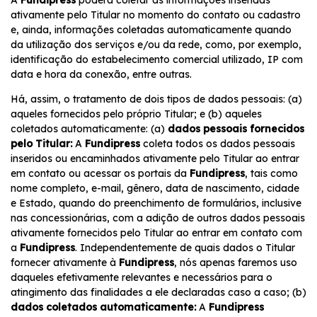
A
Fundipress
poderá coletar as informações inseridas
ativamente pelo Titular no momento do contato ou cadastro
e, ainda, informações coletadas automaticamente quando
da utilização dos serviços e/ou da rede, como, por exemplo,
identificação do estabelecimento comercial utilizado, IP com
data e hora da conexão, entre outras.
Há, assim, o tratamento de dois tipos de dados pessoais: (a)
aqueles fornecidos pelo próprio Titular; e (b) aqueles
coletados automaticamente: (a)
dados pessoais fornecidos
pelo Titular:
A
Fundipress
coleta todos os dados pessoais
inseridos ou encaminhados ativamente pelo Titular ao entrar
em contato ou acessar os portais da
Fundipress
, tais como
nome completo, e-mail, gênero, data de nascimento, cidade
e Estado, quando do preenchimento de formulários, inclusive
nas concessionárias, com a adição de outros dados pessoais
ativamente fornecidos pelo Titular ao entrar em contato com
a
Fundipress
. Independentemente de quais dados o Titular
fornecer ativamente à
Fundipress
, nós apenas faremos uso
daqueles efetivamente relevantes e necessários para o
atingimento das finalidades a ele declaradas caso a caso; (b)
dados coletados automaticamente:
A
Fundipress